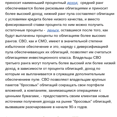
приносит наименьший процентный
доход
; средний ранг
обеспечивается более рисковыми облигациями и приносит
более высокий доход; нижний ранг пула составляют облигации
с условиями кредита более низкого качества, и вместо
фиксированной ставки процента по ним можно получить
остаточные проценты -
деньги
, оставшиеся после того, как
будут выплачены проценты по облигациям более высоких
рангов. СВО, как и СМО, имеют в значительной степени
избыточное обеспечение и это, наряду с диверсификацией
пула обеспечивающих их облигаций, позволяет им считаться
облигациями инвестиционного класса. Владельцы СВО
третьего ранга могут получить более высокий или более низкий
доход, в зависимости от процента облигаций, доход по
которым не выплачивается в служащем дополнительным
обеспечением пуле. СВО позволяют владельцам крупных
пакетов "бросовых" облигаций сокращать свои портфели
вложений, а компаниям, занимающимся операциями с
ценными бумагами, - предоставлять своим клиентам новые
источники получения дохода на рынке "бросовых" облигаций,
вызвавшем разочарование в начале 90-х годов.