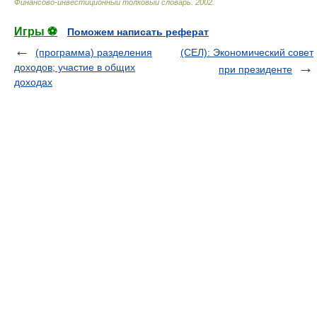
Финансово-инвестиционный толковый словарь
.
2002
.
Игры ⚽
Поможем написать реферат
(программа) разделения
(СЕЛ): Экономический совет
доходов; участие в общих
при президенте
доходах